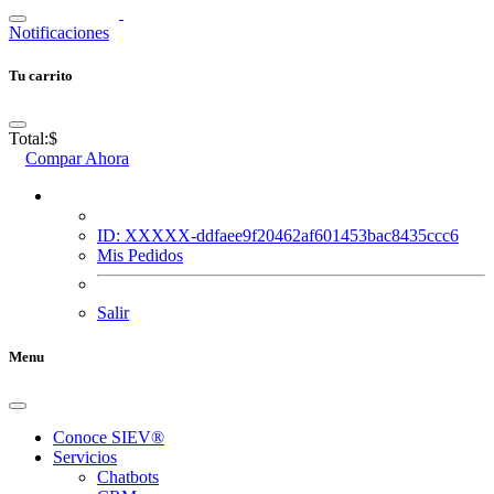
Notificaciones
Tu carrito
Total:
$
Compar Ahora
ID: XXXXX-ddfaee9f20462af601453bac8435ccc6
Mis Pedidos
Salir
Menu
Conoce SIEV®
Servicios
Chatbots