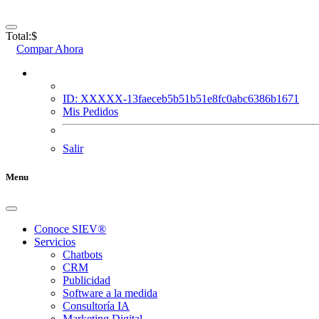
Total:
$
Compar Ahora
ID: XXXXX-13faeceb5b51b51e8fc0abc6386b1671
Mis Pedidos
Salir
Menu
Conoce SIEV®
Servicios
Chatbots
CRM
Publicidad
Software a la medida
Consultoría IA
Marketing Digital