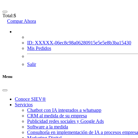
Total:
$
Compar Ahora
ID: XXXXX-06ec8c98a06280915e5e5e8b3ba15430
Mis Pedidos
Salir
Menu
Conoce SIEV®
Servicios
Chatbot con IA integrados a whatsapp
CRM al medida de su empresa
Publicidad redes sociales y Google Ads
Software a la medida
Consultoría en implementación de IA a procesos empresa
Marketing Digital