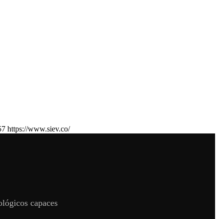
 https://www.siev.co/
nológicos capaces