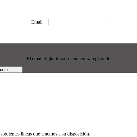
Email
El email digitado ya se encuentra registrado
rente
siguientes líneas que tenemos a su disposición.