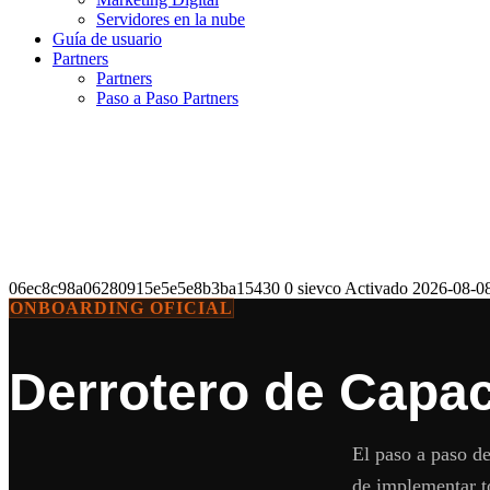
Servidores en la nube
Guía de usuario
Partners
Partners
Paso a Paso Partners
06ec8c98a06280915e5e5e8b3ba15430 0 sievco Activado 2026-08-08 1
ONBOARDING OFICIAL
Derrotero de Capa
El paso a paso de
de implementar t