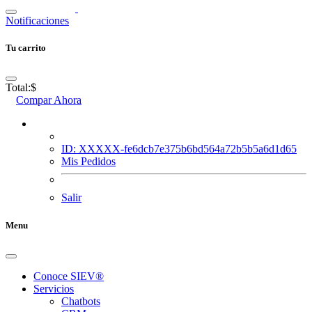
Notificaciones
Tu carrito
Total:
$
Compar Ahora
ID: XXXXX-fe6dcb7e375b6bd564a72b5b5a6d1d65
Mis Pedidos
Salir
Menu
Conoce SIEV®
Servicios
Chatbots