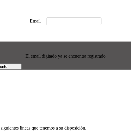
Email
El email digitado ya se encuentra registrado
rente
siguientes líneas que tenemos a su disposición.