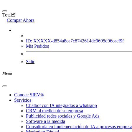
Total:
$
Compar Ahora
ID: XXXXX-d854a8ca7c8742614dc9695d96cacf9f
Mis Pedidos
Salir
Menu
Conoce SIEV®
Servicios
Chatbot con IA integrados a whatsapp
CRM al medida de su empresa
Publicidad redes sociales y Google Ads
Software a la medida
Consultoría en implementación de IA a procesos empresa
Marketing Digital