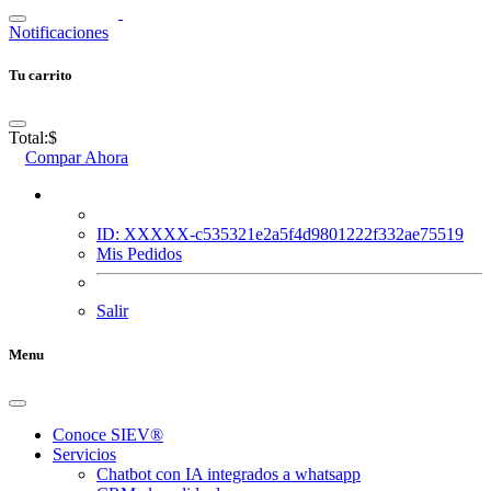
Notificaciones
Tu carrito
Total:
$
Compar Ahora
ID: XXXXX-c535321e2a5f4d9801222f332ae75519
Mis Pedidos
Salir
Menu
Conoce SIEV®
Servicios
Chatbot con IA integrados a whatsapp