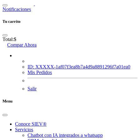
Notificaciones
Tu carrito
Total:
$
Compar Ahora
ID: XXXXX-1af07f3ea8b7a4d9a8891296f7a01ea0
Mis Pedidos
Salir
Menu
Conoce SIEV®
Servicios
Chatbot con IA integrados a whatsapp