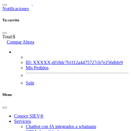
Notificaciones
Tu carrito
Total:
$
Compar Ahora
ID: XXXXX-df18dc7b1f12a4475727cb7e256dbfe9
Mis Pedidos
Salir
Menu
Conoce SIEV®
Servicios
Chatbot con IA integrados a whatsapp