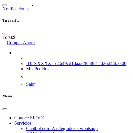
Notificaciones
Tu carrito
Total:
$
Compar Ahora
ID: XXXXX-1c4649cd1daa22854921fd26d44b7a00
Mis Pedidos
Salir
Menu
Conoce SIEV®
Servicios
Chatbot con IA integrados a whatsapp