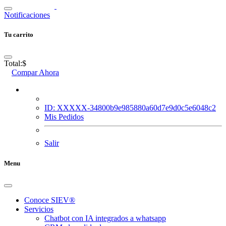
Notificaciones
Tu carrito
Total:
$
Compar Ahora
ID: XXXXX-34800b9e985880a60d7e9d0c5e6048c2
Mis Pedidos
Salir
Menu
Conoce SIEV®
Servicios
Chatbot con IA integrados a whatsapp