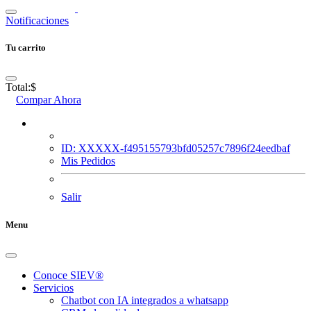
Notificaciones
Tu carrito
Total:
$
Compar Ahora
ID: XXXXX-f495155793bfd05257c7896f24eedbaf
Mis Pedidos
Salir
Menu
Conoce SIEV®
Servicios
Chatbot con IA integrados a whatsapp