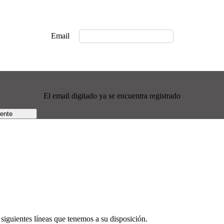
Email
El email digitado ya se encuentra registrado
rente
siguientes líneas que tenemos a su disposición.