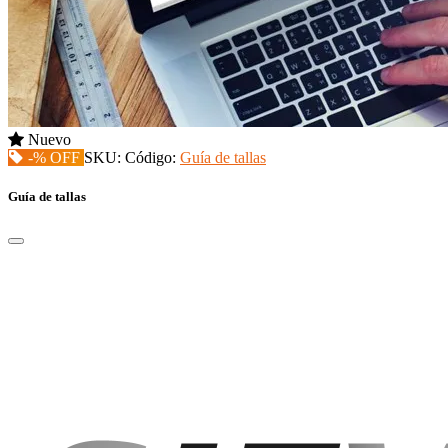
Nuevo
-% OFF
SKU:
Código:
Guía de tallas
Guía de tallas