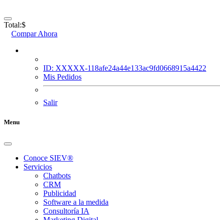
Total:
$
Compar Ahora
ID: XXXXX-118afe24a44e133ac9fd0668915a4422
Mis Pedidos
Salir
Menu
Conoce SIEV®
Servicios
Chatbots
CRM
Publicidad
Software a la medida
Consultoría IA
Marketing Digital