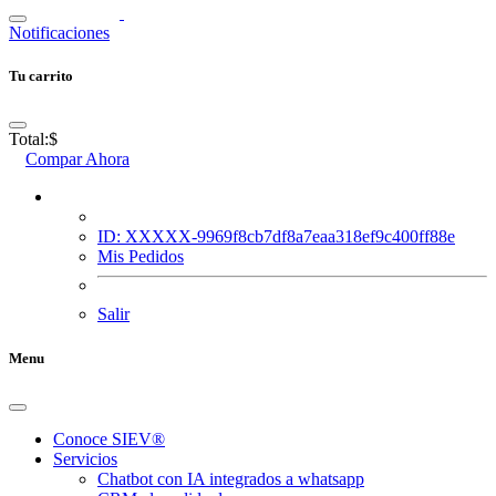
Notificaciones
Tu carrito
Total:
$
Compar Ahora
ID: XXXXX-9969f8cb7df8a7eaa318ef9c400ff88e
Mis Pedidos
Salir
Menu
Conoce SIEV®
Servicios
Chatbot con IA integrados a whatsapp