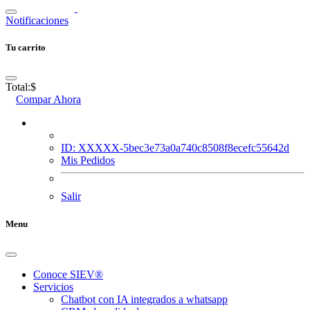
Notificaciones
Tu carrito
Total:
$
Compar Ahora
ID: XXXXX-5bec3e73a0a740c8508f8ecefc55642d
Mis Pedidos
Salir
Menu
Conoce SIEV®
Servicios
Chatbot con IA integrados a whatsapp