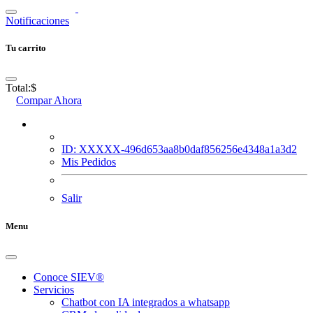
Notificaciones
Tu carrito
Total:
$
Compar Ahora
ID: XXXXX-496d653aa8b0daf856256e4348a1a3d2
Mis Pedidos
Salir
Menu
Conoce SIEV®
Servicios
Chatbot con IA integrados a whatsapp