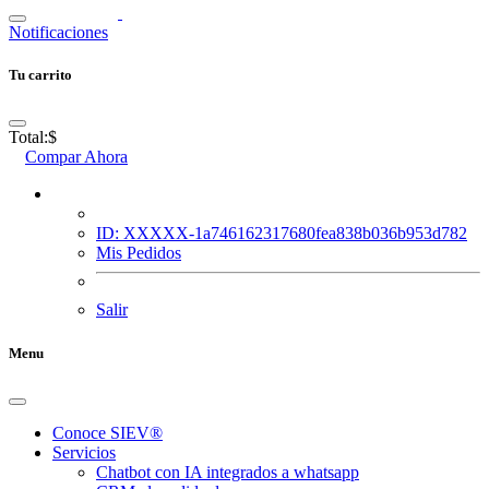
Notificaciones
Tu carrito
Total:
$
Compar Ahora
ID: XXXXX-1a746162317680fea838b036b953d782
Mis Pedidos
Salir
Menu
Conoce SIEV®
Servicios
Chatbot con IA integrados a whatsapp