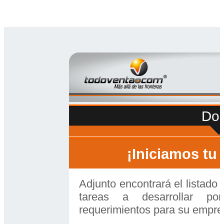
Do
¡Iniciamos tu
Adjunto encontrará el listado 
tareas a desarrollar po
requerimientos para su empre