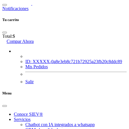
Notificaciones
Tu carrito
Total:
$
Compar Ahora
ID: XXXXX-0a8e3eb8c721b72925a23fb20c8ddc89
Mis Pedidos
Salir
Menu
Conoce SIEV®
Servicios
Chatbot con IA integrados a whatsapp