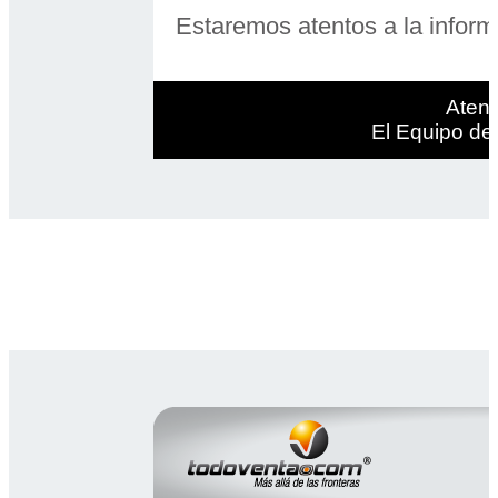
Estaremos atentos a la inform
Aten
El Equipo d