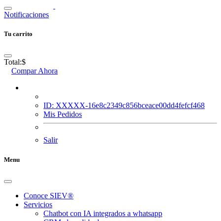
Notificaciones
Tu carrito
Total:
$
Compar Ahora
ID: XXXXX-16e8c2349c856bceace00dd4fefcf468
Mis Pedidos
Salir
Menu
Conoce SIEV®
Servicios
Chatbot con IA integrados a whatsapp