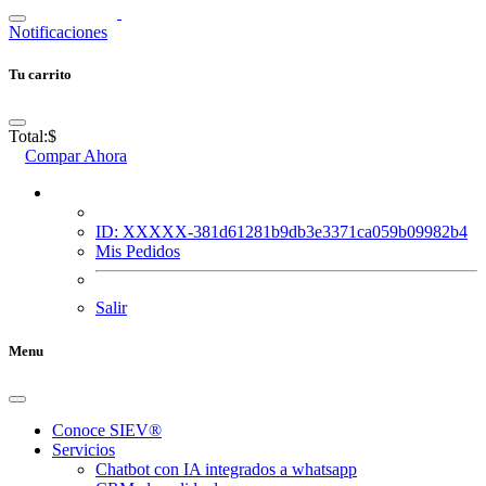
Notificaciones
Tu carrito
Total:
$
Compar Ahora
ID: XXXXX-381d61281b9db3e3371ca059b09982b4
Mis Pedidos
Salir
Menu
Conoce SIEV®
Servicios
Chatbot con IA integrados a whatsapp