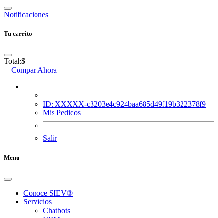
Notificaciones
Tu carrito
Total:
$
Compar Ahora
ID: XXXXX-c3203e4c924baa685d49f19b322378f9
Mis Pedidos
Salir
Menu
Conoce SIEV®
Servicios
Chatbots