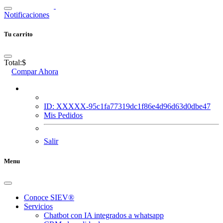
Notificaciones
Tu carrito
Total:
$
Compar Ahora
ID: XXXXX-95c1fa77319dc1f86e4d96d63d0dbe47
Mis Pedidos
Salir
Menu
Conoce SIEV®
Servicios
Chatbot con IA integrados a whatsapp