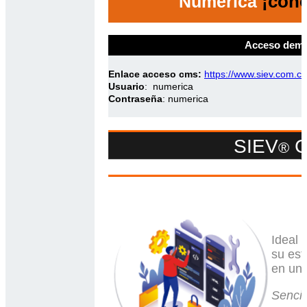
¡cono
Numérica
Acceso demo
Enlace acceso cms:
https://www.siev.com.co
Usuario
: numerica
Contraseña
: numerica
SIEV
C
®
Ideal
su est
en una
Sencil