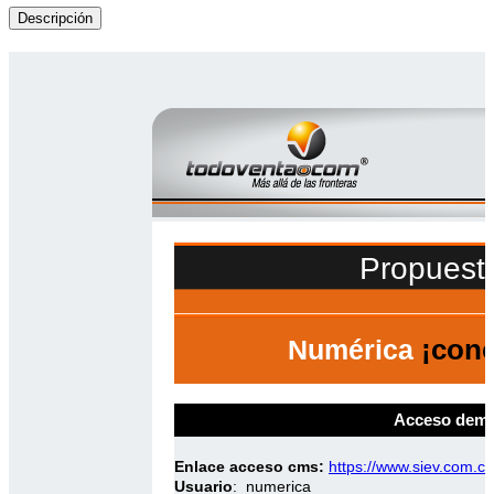
Descripción
Propuest
¡cono
Numérica
Acceso demo
Enlace acceso cms:
https://www.siev.com.co
Usuario
: numerica