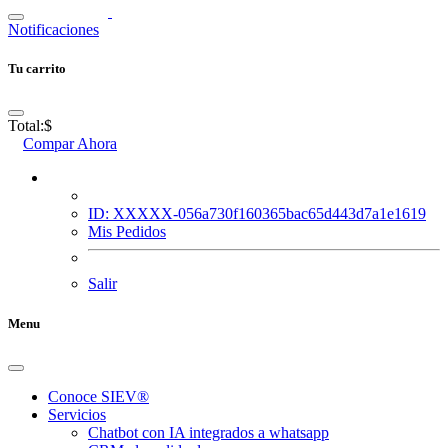
Notificaciones
Tu carrito
Total:
$
Compar Ahora
ID: XXXXX-056a730f160365bac65d443d7a1e1619
Mis Pedidos
Salir
Menu
Conoce SIEV®
Servicios
Chatbot con IA integrados a whatsapp