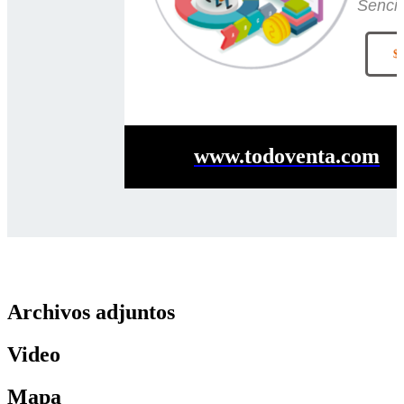
Sencil
$ 
www.todoventa.com
Archivos adjuntos
Video
Mapa