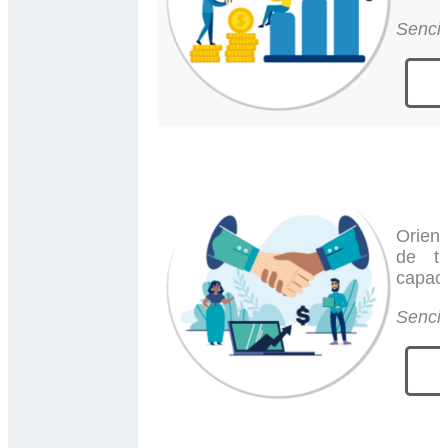
Sencil
$
Orien
de tr
capaci
Sencil
$